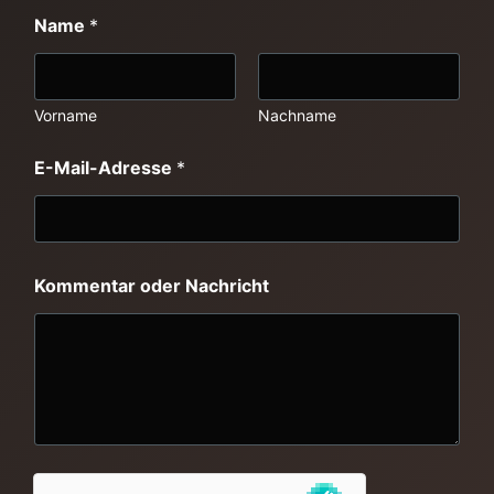
Name
*
Vorname
Nachname
E-Mail-Adresse
*
o
Kommentar oder Nachricht
d
e
r
*
N
a
m
e